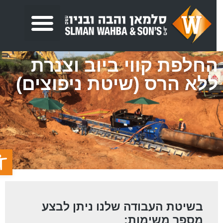
חלפת קווי ביוב וצנרת
לא הרס (שיטת ניפוצים)
פתח ס
בשיטת העבודה שלנו ניתן לבצע
מספר משימות: