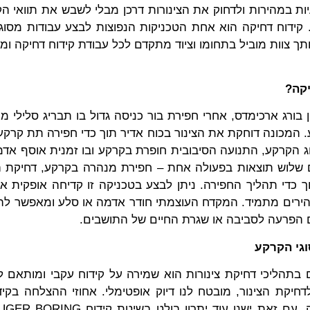
ת במהירות ולדחוק את הצינורות דרכן מבלי לשבש את תוואי הק
קידוח דחיקה הוא אחת הטכניקות הנפוצות לבצע עבודות מסו
תך צוות מוביל בתחומו וציוד מתקדם לכל עבודת קידוח דחיקה ו
יקה?
 בורג ארכימדס, אחרי חפירת בור כניסה גדול בו תבריג סלילי מוש
ע. המכונה דוחקת את הצינור בכוח אדיר תוך כדי חפירה תת קרקע
 הקרקע, התנועה הסיבובית חופרת בקרקע ובו זמנית אוסף א
חים שלוש תוצאות בפעולה אחת – חפירת מנהרה בקרקע, דחיקת ה
 כדי תהליך החפירה. ניתן לבצע בטכניקה זו קדיחה אופקית או
מהירים מתמיד. המקדח העוצמתי חודר אדמה או סלע ומאפשר לה
ם הפרעה לסביבה או שגרת החיים של התושבים.
וגי הקרקע
בתהליכי דחיקת צינורות הוא שמירה על קידוח עקבי ומותאם 
חיקת הצינור, מובטח לנו דיוק אופטימלי. אחוזי ההצלחה בקיד