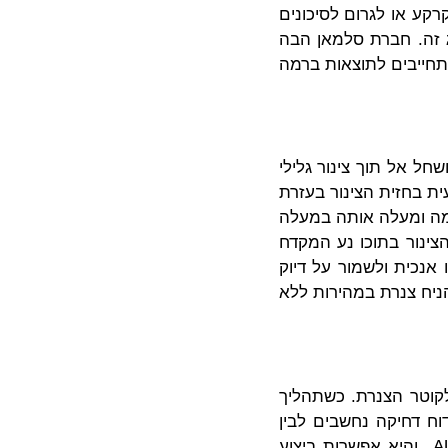
רקע או לגרום לסיכונים
ג זה. חברת סלמאן הבה
מתחייבים לתוצאות ברמה
חל אל תוך צינור גלילי
ית בחזית הצינור בעזרת
דמה ומעלה אותה במעלה
צינור בתוכו נע המקדח
 אנכית ולשמור על דיוק
ניח צנרת במהירות ללא
לקוטר הצנרת. כשתהליך
וח דחיקה נחשבים לבין
הגבוהים ביותר בתעשייה. עם זאת ישנו עוד יתרון בולט בשיטת קידוח AUGER BORING והיא אפשרות ביצוע