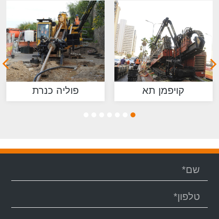
קויפמן תא
פוליה כנרת
7
6
5
4
3
2
1